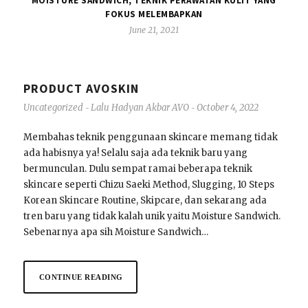
MOISTURE SANDWICH, TEKNIK PERAWATAN KULIT YANG
FOKUS MELEMBAPKAN
June 21, 2021
PRODUCT AVOSKIN
Uncategorized
Lalu Hadyan Akbar AVO
October 4, 2022
-
-
Membahas teknik penggunaan skincare memang tidak
ada habisnya ya! Selalu saja ada teknik baru yang
bermunculan. Dulu sempat ramai beberapa teknik
skincare seperti Chizu Saeki Method, Slugging, 10 Steps
Korean Skincare Routine, Skipcare, dan sekarang ada
tren baru yang tidak kalah unik yaitu Moisture Sandwich.
Sebenarnya apa sih Moisture Sandwich…
CONTINUE READING